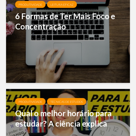
PRODUTIVIDADE
LEITURA EFICAZ
6 Formas de Ter Mais Foco e
Concentração
PRODUTIVIDADE
TÉCNICAS DE ESTUDOS
Qual o melhor horário para
estudar? A ciência explica