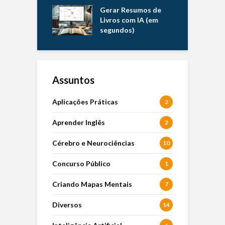
Gerar Resumos de
Livros com IA (em
segundos)
Assuntos
Aplicações Práticas
2
Aprender Inglês
2
Cérebro e Neurociências
10
Concurso Público
1
Criando Mapas Mentais
7
Diversos
14