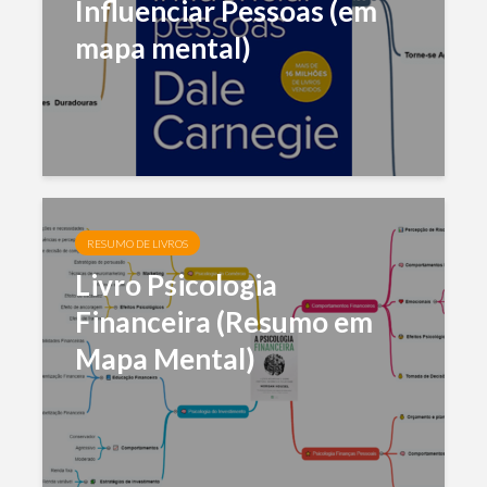
Influenciar Pessoas (em
mapa mental)
RESUMO DE LIVROS
Livro Psicologia
Financeira (Resumo em
Mapa Mental)