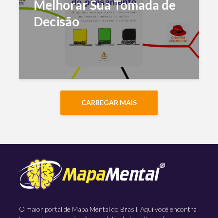
Melhorar Sua Tomada de
Decisão
CARREGAR MAIS
O maior portal de Mapa Mental do Brasil. Aqui você encontra