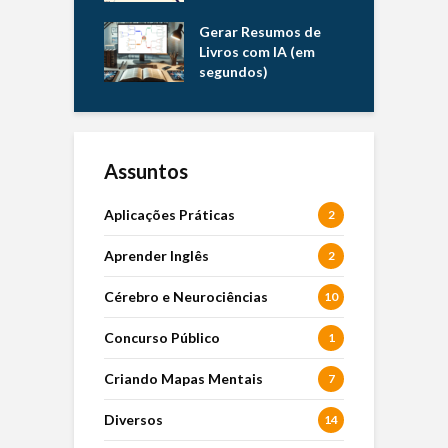
Gerar Resumos de
Livros com IA (em
segundos)
Assuntos
Aplicações Práticas
2
Aprender Inglês
2
Cérebro e Neurociências
10
Concurso Público
1
Criando Mapas Mentais
7
Diversos
14