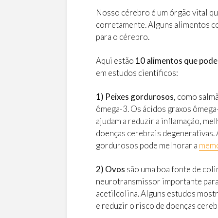
Nosso cérebro é um órgão vital qu
corretamente. Alguns alimentos c
para o cérebro.
Aqui estão
10 alimentos que pode
em estudos científicos:
1) Peixes gordurosos
, como salmã
ômega-3. Os ácidos graxos ômega-3
ajudam a reduzir a inflamação, me
doenças cerebrais degenerativas.
gordurosos pode melhorar a
memó
2) Ovos
são uma boa fonte de coli
neurotransmissor importante par
acetilcolina. Alguns estudos most
e reduzir o risco de doenças cereb