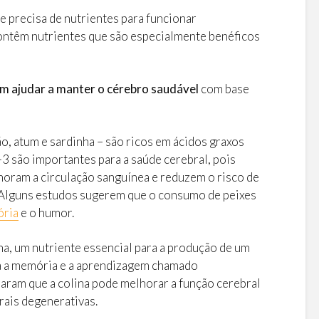
e precisa de nutrientes para funcionar
ontêm nutrientes que são especialmente benéficos
m ajudar a manter o cérebro saudável
com base
o, atum e sardinha – são ricos em ácidos graxos
 são importantes para a saúde cerebral, pois
lhoram a circulação sanguínea e reduzem o risco de
 Alguns estudos sugerem que o consumo de peixes
ria
e o humor.
na, um nutriente essencial para a produção de um
a a memória e a aprendizagem chamado
raram que a colina pode melhorar a função cerebral
rais degenerativas.