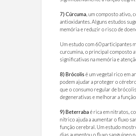
7) Cúrcuma
, um composto ativo, c
antioxidantes. Alguns estudos sug
memória e reduzir o risco de doen
Um estudo com 60 participantes 
curcumina, o principal composto a
significativas na memória e atenç
8) Brócolis
é um vegetal rico em a
podem ajudar a proteger o cérebro
que o consumo regular de brócolis
degenerativas e melhorar a função
9) Beterraba
é rica em nitratos, c
nítrico ajuda a aumentar o fluxo s
função cerebral. Um estudo mostr
dias aumentou o fluxo sanguíneo p