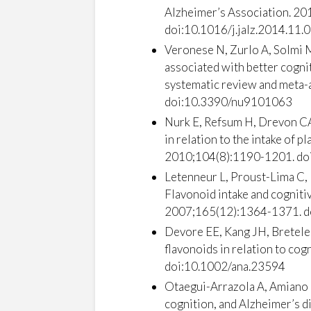
Alzheimer’s Association. 2
doi:10.1016/j.jalz.2014.11.
Veronese N, Zurlo A, Solmi M
associated with better cognit
systematic review and meta-a
doi:10.3390/nu9101063
Nurk E, Refsum H, Drevon CA
in relation to the intake of p
2010;104(8):1190-1201. d
Letenneur L, Proust-Lima C,
Flavonoid intake and cogniti
2007;165(12):1364-1371. d
Devore EE, Kang JH, Breteler
flavonoids in relation to co
doi:10.1002/ana.23594
Otaegui-Arrazola A, Amiano P
cognition, and Alzheimer’s di