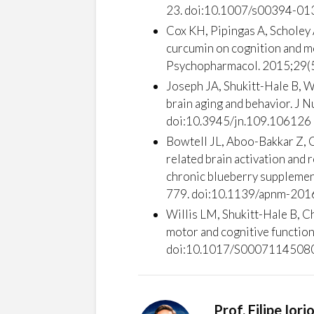
23. doi:10.1007/s00394-01
Cox KH, Pipingas A, Scholey A
curcumin on cognition and mo
Psychopharmacol. 2015;29
Joseph JA, Shukitt-Hale B, Wi
brain aging and behavior. J
doi:10.3945/jn.109.106126
Bowtell JL, Aboo-Bakkar Z, 
related brain activation and r
chronic blueberry supplemen
779. doi:10.1139/apnm-20
Willis LM, Shukitt-Hale B, C
motor and cognitive function
doi:10.1017/S0007114508
Prof. Filipe Iori