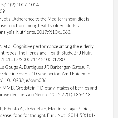
015;11(9):1007-1014.
009
, et al. Adherence to the Mediterranean diet is
ive function among healthy older adults: a
nalysis. Nutrients. 2017;9(10):1063.
, et al. Cognitive performance among the elderly
lant foods. The Hordaland Health Study. Br J Nutr.
oi:10.1017/S0007114510001780
 Le Gouge A, Dartigues JF, Barberger-Gateau P.
ve decline over a 10-year period. Am J Epidemiol.
oi:10.1093/aje/kwm036
 MMB, Grodstein F. Dietary intakes of berries and
gnitive decline. Ann Neurol. 2012;72(1):135-143.
, Elbusto A, Urdaneta E, Martínez-Lage P. Diet,
sease: food for thought. Eur J Nutr. 2014;53(1):1-