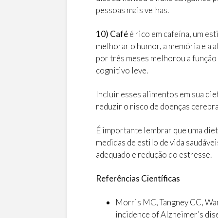
pessoas mais velhas.
10) Café
é rico em cafeína, um es
melhorar o humor, a memória e a 
por três meses melhorou a funçã
cognitivo leve.
Incluir esses alimentos em sua die
reduzir o risco de doenças cerebra
É importante lembrar que uma die
medidas de estilo de vida saudávei
adequado e redução do estresse.
Referências Científicas
Morris MC, Tangney CC, Wang
incidence of Alzheimer’s dis