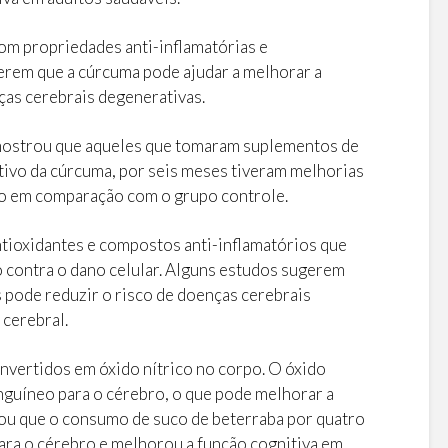
om propriedades anti-inflamatórias e
erem que a cúrcuma pode ajudar a melhorar a
ças cerebrais degenerativas.
mostrou que aqueles que tomaram suplementos de
tivo da cúrcuma, por seis meses tiveram melhorias
ão em comparação com o grupo controle.
ntioxidantes e compostos anti-inflamatórios que
 contra o dano celular. Alguns estudos sugerem
 pode reduzir o risco de doenças cerebrais
 cerebral.
onvertidos em óxido nítrico no corpo. O óxido
anguíneo para o cérebro, o que pode melhorar a
ou que o consumo de suco de beterraba por quatro
ara o cérebro e melhorou a função cognitiva em