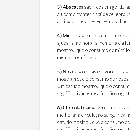
3) Abacates
são ricos em gorduras
ajudam a manter a saúde cerebral
antioxidantes presentes nos abaca
4) Mirtilos
são ricos em antioxida
ajudar a melhorar a memória e a f
mostrou que o consumo de mirtilo
memória em idosos.
5) Nozes
são ricas em gorduras sa
mostram que o consumo de nozes p
Um estudo mostrou que o consum
significativamente a função cognit
6) Chocolate amargo
contém flav
melhorar a circulação sanguínea n
estudo mostrou que o consumo de
significativamente a função cognit