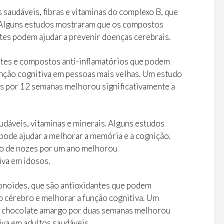
 saudáveis, fibras e vitaminas do complexo B, que
. Alguns estudos mostraram que os compostos
tes podem ajudar a prevenir doenças cerebrais.
ntes e compostos anti-inflamatórios que podem
unção cognitiva em pessoas mais velhas. Um estudo
s por 12 semanas melhorou significativamente a
udáveis, vitaminas e minerais. Alguns estudos
ode ajudar a melhorar a memória e a cognição.
o de nozes por um ano melhorou
iva em idosos.
onoides, que são antioxidantes que podem
o cérebro e melhorar a função cognitiva. Um
 chocolate amargo por duas semanas melhorou
iva em adultos saudáveis.