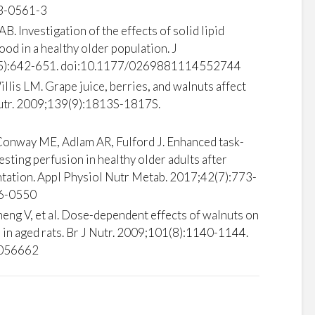
3-0561-3
B. Investigation of the effects of solid lipid
od in a healthy older population. J
(5):642-651. doi:10.1177/0269881114552744
llis LM. Grape juice, berries, and walnuts affect
 Nutr. 2009;139(9):1813S-1817S.
Conway ME, Adlam AR, Fulford J. Enhanced task-
esting perfusion in healthy older adults after
tation. Appl Physiol Nutr Metab. 2017;42(7):773-
16-0550
heng V, et al. Dose-dependent effects of walnuts on
 in aged rats. Br J Nutr. 2009;101(8):1140-1144.
056662
o