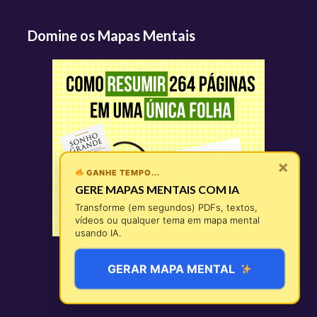
Domine os Mapas Mentais
×
GANHE TEMPO...
GERE MAPAS MENTAIS COM IA
Transforme (em segundos) PDFs, textos,
vídeos ou qualquer tema em mapa mental
usando IA.
GERAR MAPA MENTAL
© 2026 Todos os direitos reservados -
MapaMental®