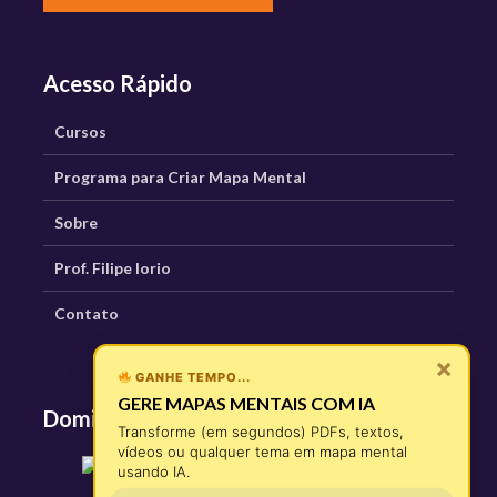
Acesso Rápido
Cursos
Programa para Criar Mapa Mental
Sobre
Prof. Filipe Iorio
Contato
×
GANHE TEMPO...
GERE MAPAS MENTAIS COM IA
Domine os Mapas Mentais
Transforme (em segundos) PDFs, textos,
vídeos ou qualquer tema em mapa mental
usando IA.