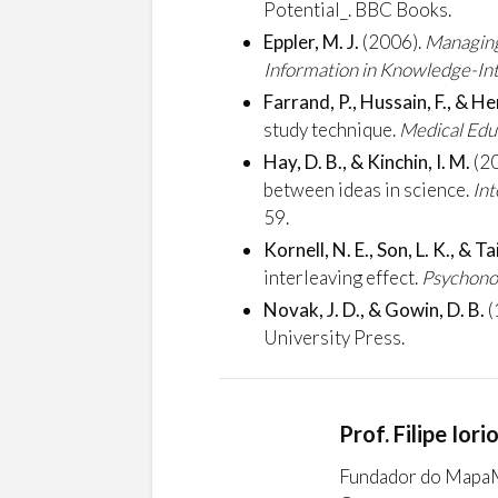
Potential_. BBC Books.
Eppler, M. J.
(2006).
Managing 
Information in Knowledge-In
Farrand, P., Hussain, F., & He
study technique.
Medical Edu
Hay, D. B., & Kinchin, I. M.
(20
between ideas in science.
Int
59.
Kornell, N. E., Son, L. K., & Tai
interleaving effect.
Psychono
Novak, J. D., & Gowin, D. B.
(
University Press.
Prof. Filipe Iori
Fundador do MapaMe