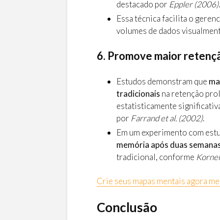
destacado por
Eppler (2006)
.
Essa técnica facilita o gere
volumes de dados visualmen
6. Promove maior retenç
Estudos demonstram que
ma
tradicionais
na retenção pro
estatisticamente significat
por
Farrand et al. (2002)
.
Em um experimento com estu
memória após duas semanas
tradicional, conforme
Kornell
Crie seus mapas mentais agora m
Conclusão