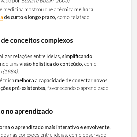
rvado por
Buzan e Buzan (2003)
.
e medicina mostrou que a técnica
melhora
ia
de curto e longo prazo
, como relatado
o de conceitos complexos
lizar relações entre ideias,
simplificando
endo uma
visão holística do conteúdo
, como
n (1984)
.
técnica
melhora a capacidade de conectar novos
ções pré-existentes
, favorecendo o aprendizado
o no aprendizado
orna o aprendizado mais interativo e envolvente
,
dos nas conexões entre ideias, como observado