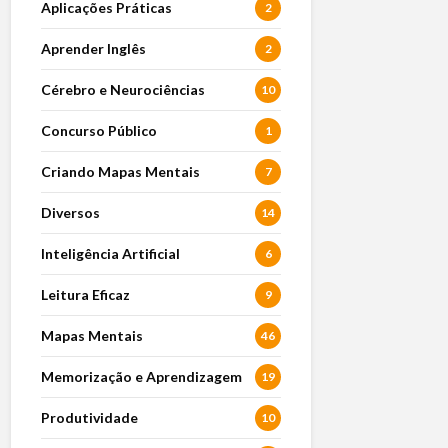
Aplicações Práticas
2
Aprender Inglês
2
Cérebro e Neurociências
10
Concurso Público
1
Criando Mapas Mentais
7
Diversos
14
Inteligência Artificial
6
Leitura Eficaz
9
Mapas Mentais
46
Memorização e Aprendizagem
19
Produtividade
10