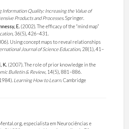
Information Quality: Increasing the Value of
tensive Products and Processes
. Springer.
nnessy, E.
(2002). The efficacy of the “mind map”
cation
, 36(5), 426–431.
06). Using concept maps to reveal relationships
ernational Journal of Science Education
, 28(1), 41–
, K.
(2007). The role of prior knowledge in the
mic Bulletin & Review
, 14(5), 881–886.
1984).
Learning How to Learn
. Cambridge
o
ntal.org, especialista em Neurociências e