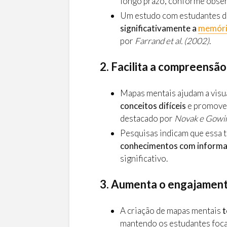
longo prazo, conforme obse
Um estudo com estudantes d
significativamente a
memór
por
Farrand et al. (2002)
.
2. Facilita a compreensã
Mapas mentais ajudam a visua
conceitos difíceis
e promov
destacado por
Novak e Gowi
Pesquisas indicam que essa 
conhecimentos com informa
significativo.
3. Aumenta o engajament
A criação de mapas mentais
t
mantendo os estudantes foca