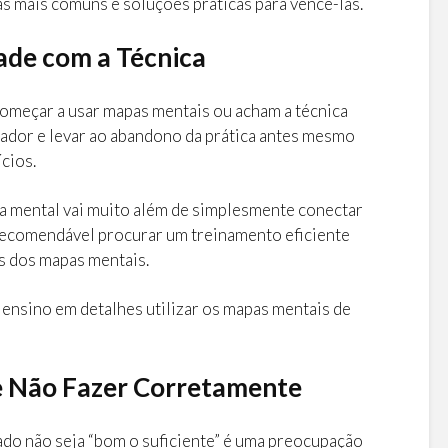
s mais comuns e soluções práticas para vencê-las.
dade com a Técnica
meçar a usar mapas mentais ou acham a técnica
ador e levar ao abandono da prática antes mesmo
cios.
a mental vai muito além de simplesmente conectar
é recomendável procurar um treinamento eficiente
s dos mapas mentais.
, ensino em detalhes utilizar os mapas mentais de
de Não Fazer Corretamente
ado não seja “bom o suficiente” é uma preocupação