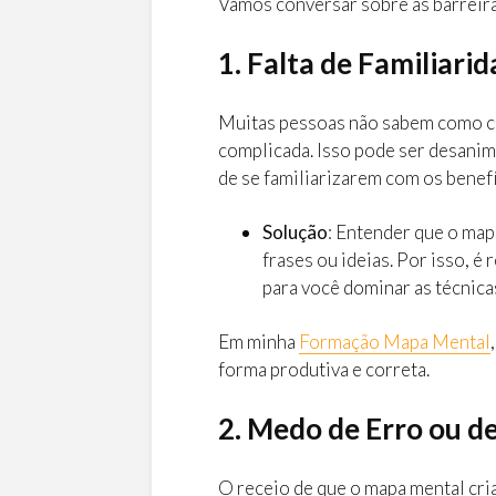
Vamos conversar sobre as barreira
1. Falta de Familiari
Muitas pessoas não sabem como co
complicada. Isso pode ser desanim
de se familiarizarem com os benefí
Solução
: Entender que o map
frases ou ideias. Por isso, 
para você dominar as técnica
Em minha
Formação Mapa Mental
forma produtiva e correta.
2. Medo de Erro ou 
O receio de que o mapa mental cri