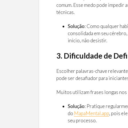
comum. Esse medo pode impedir as
técnicas.
Solução
: Como qualquer habi
consolidada em seu cérebro, f
início, não desistir.
3. Dificuldade de Def
Escolher palavras-chave relevante
pode ser desafiador para iniciantes
Muitos utilizam frases longas nos
Solução
: Pratique regularmen
do
MapaMental.app
, pois e
seu processo.