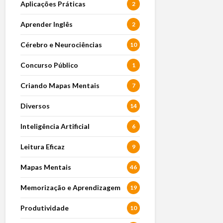
Aplicações Práticas
2
Aprender Inglês
2
Cérebro e Neurociências
10
Concurso Público
1
Criando Mapas Mentais
7
Diversos
14
Inteligência Artificial
6
Leitura Eficaz
9
Mapas Mentais
46
Memorização e Aprendizagem
19
Produtividade
10