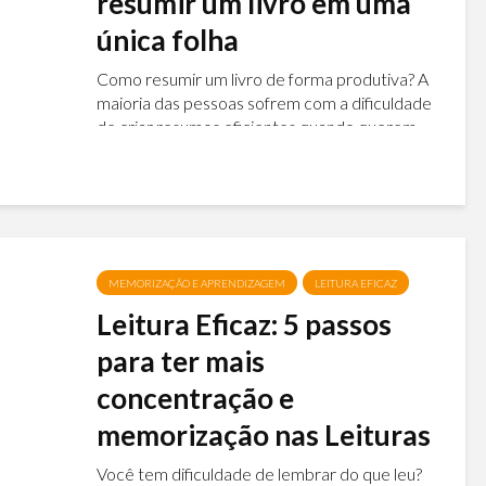
resumir um livro em uma
única folha
Como resumir um livro de forma produtiva? A
maioria das pessoas sofrem com a dificuldade
de criar resumos eficientes quando querem
memorizar algum conteúdo. Mas não tem
segredo, se você não dominar o processo
exato...
MEMORIZAÇÃO E APRENDIZAGEM
LEITURA EFICAZ
Leitura Eficaz: 5 passos
para ter mais
concentração e
memorização nas Leituras
Você tem dificuldade de lembrar do que leu?