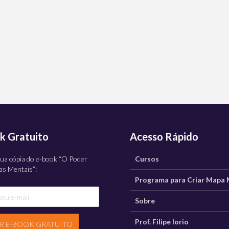
k Gratuito
Acesso Rápido
ua cópia do e-book “O Poder
Cursos
s Mentais”:
Programa para Criar Mapa 
Sobre
Prof. Filipe Iorio
AR E-BOOK GRATUITO