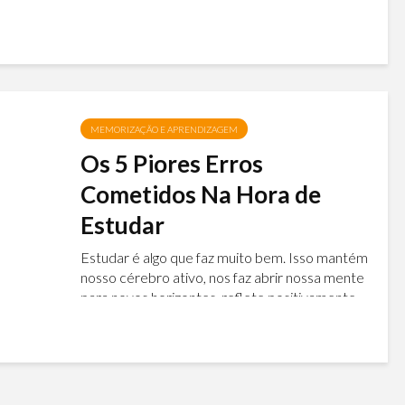
Ou não consegue ter foco e concentração na
leitura? Acredita que precisa de muito tempo
para resumir um livro? Saiba que é possível ter
muito mais concentração e poder de...
MEMORIZAÇÃO E APRENDIZAGEM
Os 5 Piores Erros
Cometidos Na Hora de
Estudar
Estudar é algo que faz muito bem. Isso mantém
nosso cérebro ativo, nos faz abrir nossa mente
para novos horizontes, reflete positivamente
em nossa autoestima, entre outros vários
benefícios que proporciona. No entanto...