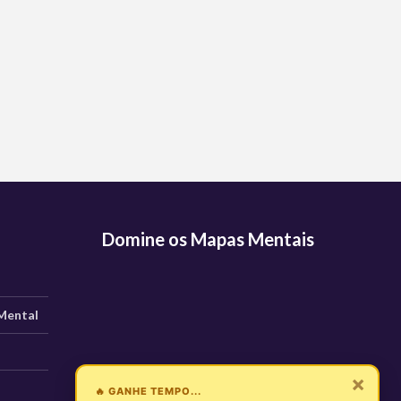
Domine os Mapas Mentais
Mental
×
🔥 GANHE TEMPO...