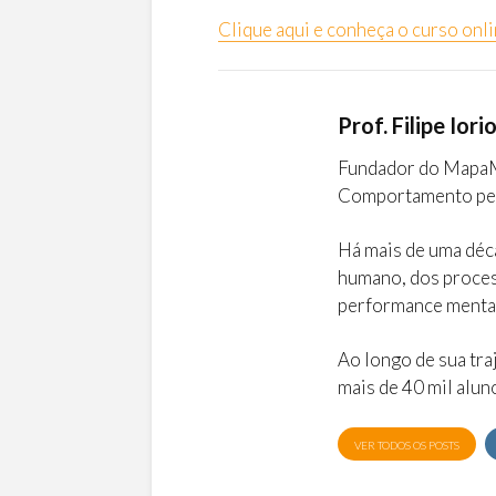
Clique aqui e conheça o curso onl
Prof. Filipe Iori
Fundador do MapaMe
Comportamento pe
Há mais de uma déc
humano, dos proces
performance menta
Ao longo de sua tra
mais de 40 mil alun
VER TODOS OS POSTS