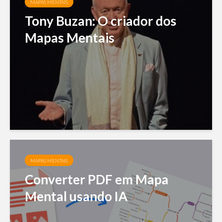
MAPAS MENTAIS
Tony Buzan: O criador dos
Mapas Mentais
MAPAS MENTAIS
Converter PDF em Mapa
Mental usando IA