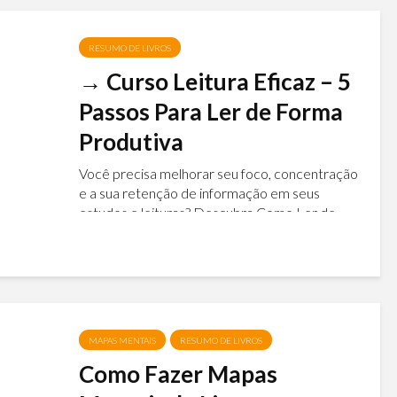
RESUMO DE LIVROS
→ Curso Leitura Eficaz – 5
Passos Para Ler de Forma
Produtiva
Você precisa melhorar seu foco, concentração
e a sua retenção de informação em seus
estudos e leituras? Descubra Como Ler de
Forma Produtiva e Revisar um Livro de 267
Páginas em Apenas 3 Minutos. Acelere seu...
MAPAS MENTAIS
RESUMO DE LIVROS
Como Fazer Mapas