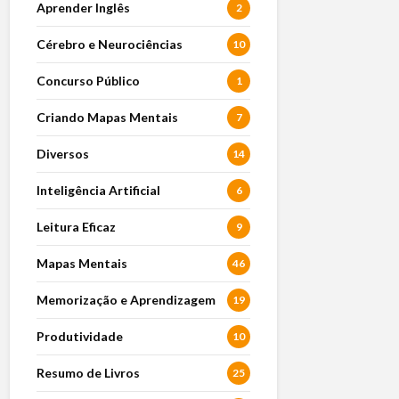
Aprender Inglês
2
Cérebro e Neurociências
10
Concurso Público
1
Criando Mapas Mentais
7
Diversos
14
Inteligência Artificial
6
Leitura Eficaz
9
Mapas Mentais
46
Memorização e Aprendizagem
19
Produtividade
10
Resumo de Livros
25