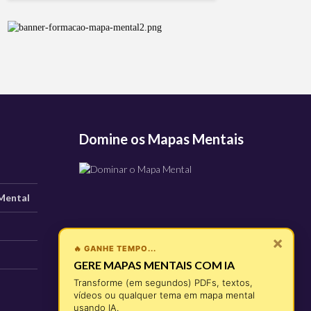
Domine os Mapas Mentais
Mental
×
🔥 GANHE TEMPO...
GERE MAPAS MENTAIS COM IA
Transforme (em segundos) PDFs, textos,
vídeos ou qualquer tema em mapa mental
usando IA.