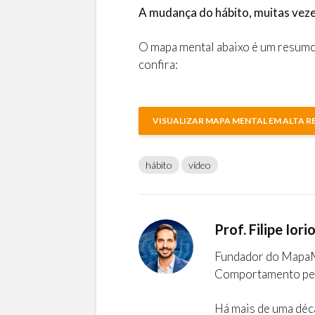
A mudança do hábito, muitas veze
O mapa mental abaixo é um resum
confira:
VISUALIZAR MAPA MENTAL EM ALTA 
hábito
vídeo
Prof. Filipe Iori
Fundador do MapaMe
Comportamento pe
Há mais de uma déc