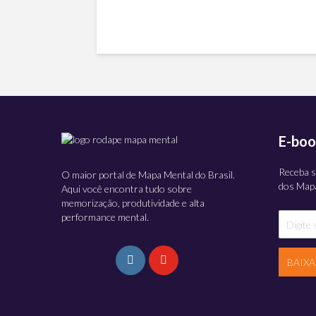
E-boo
Receba s
O maior portal de Mapa Mental do Brasil.
dos Mapa
Aqui você encontra tudo sobre
memorização, produtividade e alta
performance mental.
BAIX