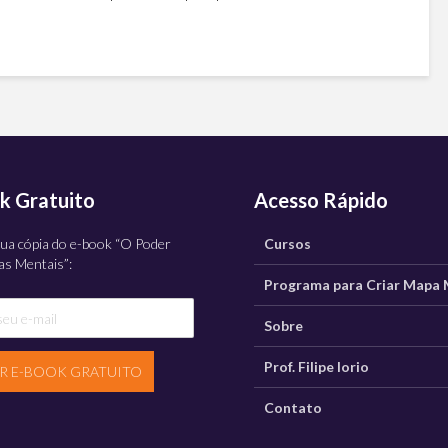
6.000 empresários e empreendedores de...
k Gratuito
Acesso Rápido
ua cópia do e-book “O Poder
Cursos
s Mentais”:
Programa para Criar Mapa 
Sobre
Prof. Filipe Iorio
AR E-BOOK GRATUITO
Contato